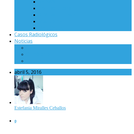
RH SANTE
Cpl Healthcare
IGM Recruitment
Medicolink
Melt Group
Casos Radiológicos
Noticias
Servicio de Radiodiagnóstico
Quirófano
Research
abril 5, 2016
Estefania Miralles Ceballos
0