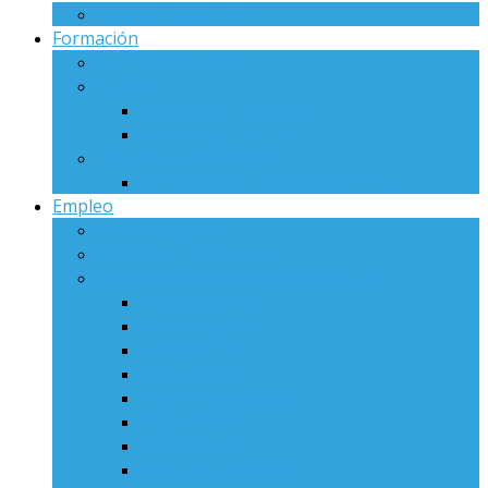
Técnico – Paciente
Formación
Aprendizaje Visual
Cursos
Formación – Aulacem
Formación – AETR
Jornadas / Congresos
Congresos de Radiología 2016
Empleo
Mundo Laboral
Ofertas en Radiología
Agencias de Reclutamiento Médico
Persuaders RH
Arabian Salud
Medicarrera
Ambupeople
Vitae Professionals
P&P CONSEIL
BRM CONSEIL
MEDICIS CONSULT