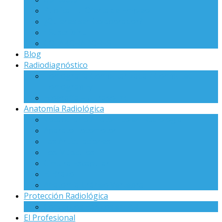
Publica Tu Oferta de Empleo
¿Quieres ser Colaborador?
¡¡ Suscribir !!
COLABORADORES
Blog
Radiodiagnóstico
Tomografía Computarizada / Computed
Tomography
Ecografía – Ultrasound
Anatomía Radiológica
Vocabulario Anatómico en Radiología
Aparato Locomotor
Las Articulaciones
Los Músculos
Cintura Escapular
El Brazo
Anatomía Cráneo Vertebral
Protección Radiológica
Conceptos Básicos en P.R
El Profesional