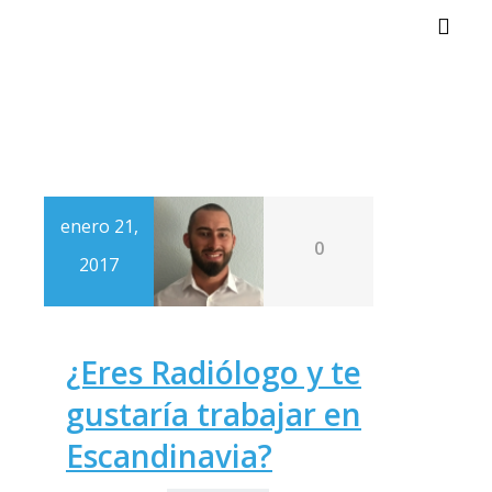
Alter
enero 21,
0
2017
¿Eres Radiólogo y te
gustaría trabajar en
Escandinavia?