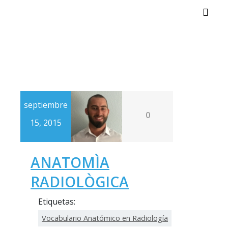
Alter
septiembre
0
15, 2015
ANATOMÌA
RADIOLÒGICA
Etiquetas:
Vocabulario Anatómico en Radiología