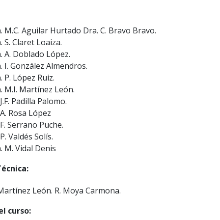
. M.C. Aguilar Hurtado Dra. C. Bravo Bravo.
. S. Claret Loaiza.
. A. Doblado López.
. I. González Almendros.
. P. López Ruiz.
. M.I. Martínez León.
 J.F. Padilla Palomo.
 A. Rosa López
 F. Serrano Puche.
 P. Valdés Solís.
. M. Vidal Denis
Técnica:
Martínez León. R. Moya Carmona.
l curso: