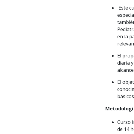
Este cu
especia
también
Pediatr
en la p
relevan
El prop
diaria 
alcance
El obje
conocim
básicos
Metodologí
Curso i
de 14 h