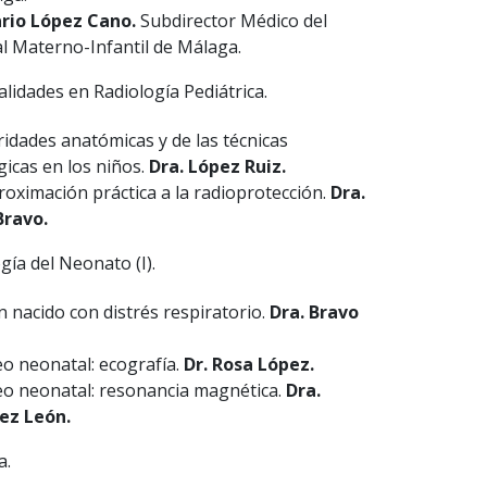
ario López Cano.
Subdirector Médico del
l Materno-Infantil de Málaga.
lidades en Radiología Pediátrica.
ridades anatómicas y de las técnicas
gicas en los niños.
Dra. López Ruiz.
oximación práctica a la radioprotección.
Dra.
Bravo.
gía del Neonato (I).
én nacido con distrés respiratorio.
Dra. Bravo
eo neonatal: ecografía.
Dr. Rosa López.
eo neonatal: resonancia magnética.
Dra.
ez León.
a.