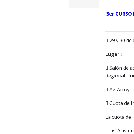
3er CURSO
29 y 30 de 
Lugar :
Salón de ac
Regional Uni
Av. Arroyo 
Cuota de In
La cuota de i
Asistenc