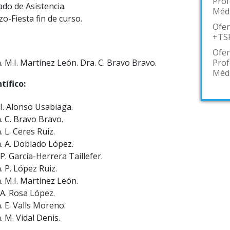
Prof
cado de Asistencia.
Médi
o-Fiesta fin de curso.
Ofer
+TSR
Ofer
Prof
. M.I. Martínez León. Dra. C. Bravo Bravo.
Médi
tífico:
 I. Alonso Usabiaga.
. C. Bravo Bravo.
. L. Ceres Ruiz.
. A. Doblado López.
 P. García-Herrera Taillefer.
. P. López Ruiz.
. M.I. Martínez León.
 A. Rosa López.
. E. Valls Moreno.
. M. Vidal Denis.