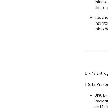
minutos
clínico-
Los cas
inscrit
inicio d
7.45 Entre
8.15 Presen
Dra. B.
Radiodi
de Mál