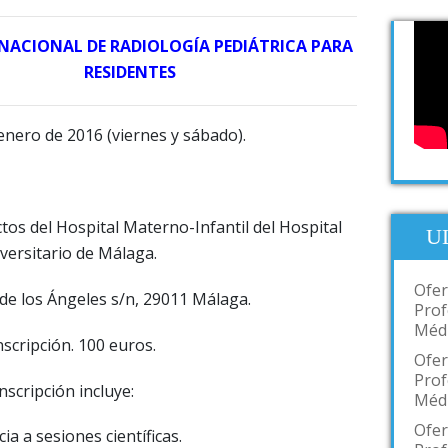
 NACIONAL DE RADIOLOGÍA PEDIÁTRICA PARA
RESIDENTES
enero de 2016 (viernes y sábado).
tos del Hospital Materno-Infantil del Hospital
U
versitario de Málaga.
Ofer
de los Ángeles s/n, 29011 Málaga.
Prof
Médi
scripción. 100 euros.
Ofer
Prof
nscripción incluye:
Médi
Ofer
ia a sesiones científicas.