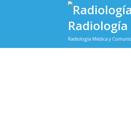
Saltar
al
contenido
Radiología
Radiología Médica y Comunica