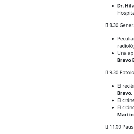
Dr. Hil
Hospita
8.30 Genera
Peculia
radioló
Una apr
Bravo 
9.30 Patolo
El reci
Bravo.
El crán
El crán
Martín
11.00 Paus