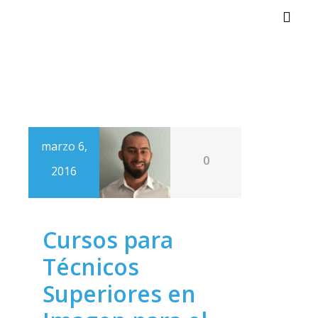
Alter
marzo 6,
0
2016
Cursos para
Técnicos
Superiores en